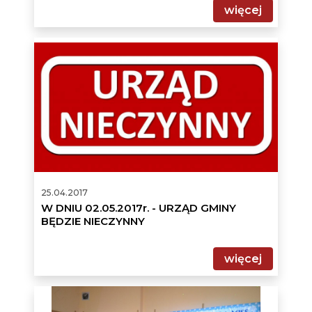
więcej
W
DNIU
02.05.2017r.
-
URZĄD
GMINY
BĘDZIE
NIECZYNNY
25.04.2017
W DNIU 02.05.2017r. - URZĄD GMINY
BĘDZIE NIECZYNNY
więcej
WYBORY
MISS