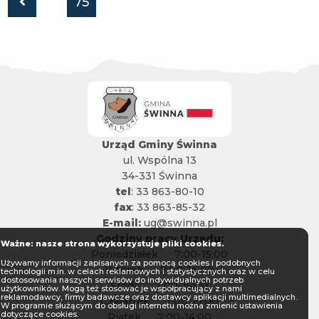
Poprzednia
75
strona
Urząd Gminy Świnna
ul. Wspólna 13
34-331 Świnna
tel
: 33 863-80-10
fax
: 33 863-85-32
E-mail:
ug@swinna.pl
Godziny pracy Urzędu:
Ważne: nasze strona wykorzystuje pliki cookies.
Poniedziałek
7:00-15:00
Używamy informacji zapisanych za pomocą cookies i podobnych
Wtorek
7:00-16:00
technologii m.in. w celach reklamowych i statystycznych oraz w celu
dostosowania naszych serwisów do indywidualnych potrzeb
Środa
7:00-15:00
użytkowników. Mogą też stosować je współpracujący z nami
reklamodawcy, firmy badawcze oraz dostawcy aplikacji multimedialnych.
Czwartek
7:00-15:00
W programie służącym do obsługi internetu można zmienić ustawienia
dotyczące cookies.
Piątek
7:00-14:00