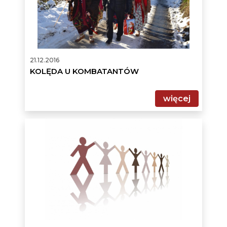
21.12.2016
KOLĘDA U KOMBATANTÓW
więcej
PROGRAM
WSPÓŁPRACY
GMINY
ŚWINNA
Z
ORGANIZACJAMI
POZARZĄDOWYMI
NA
2017
ROK