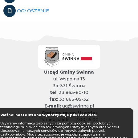
OGŁOSZENIE
Urząd Gminy Świnna
ul. Wspólna 13
34-331 Świnna
tel
: 33 863-80-10
fax
: 33 863-85-32
E-mail:
ug@swinna.pl
Godziny pracy Urzędu:
Ważne: nasze strona wykorzystuje pliki cookies.
Poniedziałek
7:00-15:00
Używamy informacji zapisanych za pomocą cookies i podobnych
Wtorek
7:00-16:00
technologii m.in. w celach reklamowych i statystycznych oraz w celu
dostosowania naszych serwisów do indywidualnych potrzeb
Środa
7:00-15:00
użytkowników. Mogą też stosować je współpracujący z nami