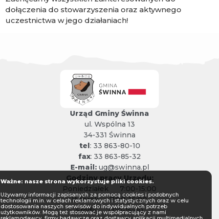
dołączenia do stowarzyszenia oraz aktywnego
uczestnictwa w jego działaniach!
Urząd Gminy Świnna
ul. Wspólna 13
34-331 Świnna
tel
: 33 863-80-10
fax
: 33 863-85-32
E-mail:
ug@swinna.pl
Godziny pracy Urzędu:
Ważne: nasze strona wykorzystuje pliki cookies.
Poniedziałek
7:00-15:00
Używamy informacji zapisanych za pomocą cookies i podobnych
Wtorek
7:00-16:00
technologii m.in. w celach reklamowych i statystycznych oraz w celu
dostosowania naszych serwisów do indywidualnych potrzeb
Środa
7:00-15:00
użytkowników. Mogą też stosować je współpracujący z nami
reklamodawcy, firmy badawcze oraz dostawcy aplikacji multimedialnych.