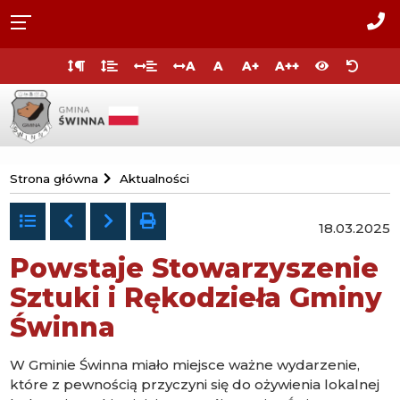
Przejdź do
Przejdź
Przejdź
Przejdź
deklaracji
do
do
do
Za
dostępności
głównej
menu
stopki
do
A
A
A+
A++
treści
nas
Przejdź
Urząd
do
Strona główna
Aktualności
strony
Gminy
głównej
Świnna
Powrót
Poprzedni
Następny
drukuj
18.03.2025
do
listy
Powstaje Stowarzyszenie
Sztuki i Rękodzieła Gminy
Świnna
W Gminie Świnna miało miejsce ważne wydarzenie,
które z pewnością przyczyni się do ożywienia lokalnej