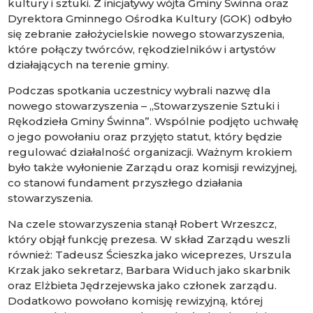
kultury i sztuki. Z inicjatywy wójta Gminy Świnna oraz
Dyrektora Gminnego Ośrodka Kultury (GOK) odbyło
się zebranie założycielskie nowego stowarzyszenia,
które połączy twórców, rękodzielników i artystów
działających na terenie gminy.
Podczas spotkania uczestnicy wybrali nazwę dla
nowego stowarzyszenia – „Stowarzyszenie Sztuki i
Rękodzieła Gminy Świnna”. Wspólnie podjęto uchwałę
o jego powołaniu oraz przyjęto statut, który będzie
regulować działalność organizacji. Ważnym krokiem
było także wyłonienie Zarządu oraz komisji rewizyjnej,
co stanowi fundament przyszłego działania
stowarzyszenia.
Na czele stowarzyszenia stanął Robert Wrzeszcz,
który objął funkcję prezesa. W skład Zarządu weszli
również: Tadeusz Ścieszka jako wiceprezes, Urszula
Krzak jako sekretarz, Barbara Widuch jako skarbnik
oraz Elżbieta Jędrzejewska jako członek zarządu.
Dodatkowo powołano komisję rewizyjną, której