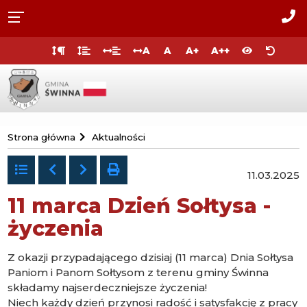
Przejdź do
Przejdź
Przejdź
Przejdź
deklaracji
do
do
do
Za
dostępności
głównej
menu
stopki
do
A
A
A+
A++
treści
nas
Przejdź
Urząd
do
Strona główna
Aktualności
strony
Gminy
głównej
Świnna
Powrót
Poprzedni
Następny
drukuj
11.03.2025
do
listy
11 marca Dzień Sołtysa -
życzenia
Z okazji przypadającego dzisiaj (11 marca) Dnia Sołtysa
Paniom i Panom Sołtysom z terenu gminy Świnna
składamy najserdeczniejsze życzenia!
Niech każdy dzień przynosi radość i satysfakcję z pracy